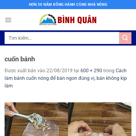
Bỏ
HƠN 30 NĂM ĐỒNG HÀNH CÙNG NHÀ NÔNG
qua
nội
dung
Tìm
kiếm:
cuốn bánh
Được xuất bản vào
22/08/2019
tại
600 × 290
trong
Cách
làm bánh cuốn nóng để bán ngon đúng vị, bán không kịp
làm