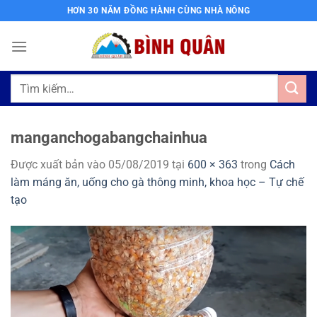
Bỏ
HƠN 30 NĂM ĐỒNG HÀNH CÙNG NHÀ NÔNG
qua
nội
dung
Tìm
kiếm:
manganchogabangchainhua
Được xuất bản vào
05/08/2019
tại
600 × 363
trong
Cách
làm máng ăn, uống cho gà thông minh, khoa học – Tự chế
tạo