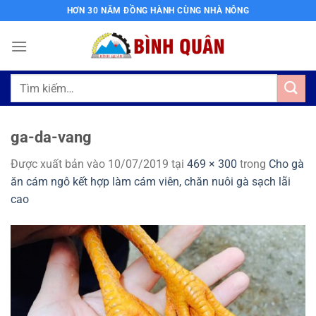
Bỏ
HƠN 30 NĂM ĐỒNG HÀNH CÙNG NHÀ NÔNG
qua
nội
dung
Tìm
kiếm:
ga-da-vang
Được xuất bản vào
10/07/2019
tại
469 × 300
trong
Cho gà
ăn cám ngô kết hợp làm cám viên, chăn nuôi gà sạch lãi
cao