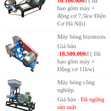
10.100.000
đ ( đã
bao gồm máy +
động cơ 7,5kw Điện
Cơ Hà Nội)
Máy bỏng bizonzon.
Giá bán
:
18.500.000
đ ( Đã
bao gồm máy +
Động cơ 11kw)
Máy bỏng công
nghiệp.
Giá bán :
Đã ngừng
sản suất