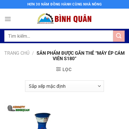
Bỏ
HƠN 30 NĂM ĐỒNG HÀNH CÙNG NHÀ NÔNG
qua
nội
dung
Tìm
kiếm:
TRANG CHỦ
/
SẢN PHẨM ĐƯỢC GẮN THẺ “MÁY ÉP CÁM
VIÊN S180”
LỌC