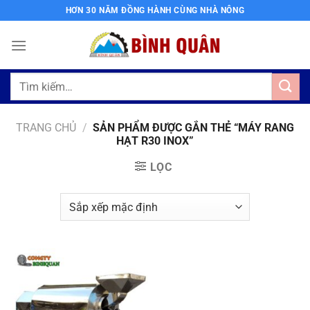
Bỏ
HƠN 30 NĂM ĐỒNG HÀNH CÙNG NHÀ NÔNG
qua
nội
dung
Tìm
kiếm:
TRANG CHỦ
/
SẢN PHẨM ĐƯỢC GẮN THẺ “MÁY RANG
HẠT R30 INOX”
LỌC