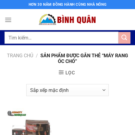
Bỏ
HƠN 30 NĂM ĐỒNG HÀNH CÙNG NHÀ NÔNG
qua
nội
dung
Tìm
kiếm:
TRANG CHỦ
/
SẢN PHẨM ĐƯỢC GẮN THẺ “MÁY RANG
ÓC CHÓ”
LỌC