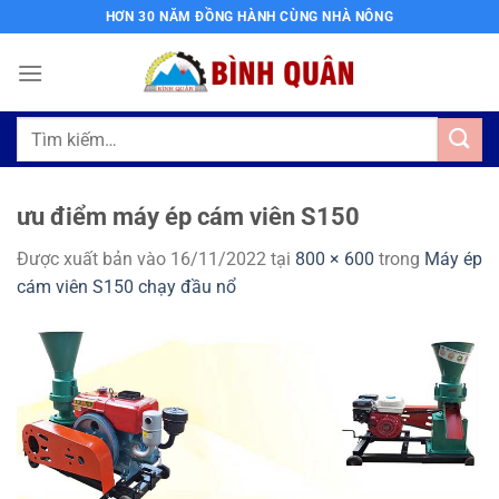
Bỏ
HƠN 30 NĂM ĐỒNG HÀNH CÙNG NHÀ NÔNG
qua
nội
dung
Tìm
kiếm:
ưu điểm máy ép cám viên S150
Được xuất bản vào
16/11/2022
tại
800 × 600
trong
Máy ép
cám viên S150 chạy đầu nổ