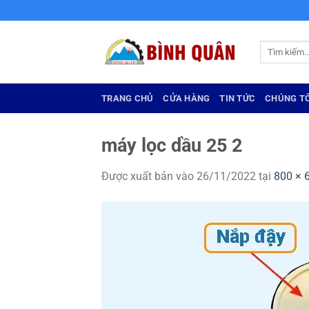
Bỏ
qua
nội
Tìm
dung
kiếm:
TRANG CHỦ
CỬA HÀNG
TIN TỨC
CHÚNG TÔ
máy lọc dầu 25 2
Được xuất bản vào
26/11/2022
tại
800 × 