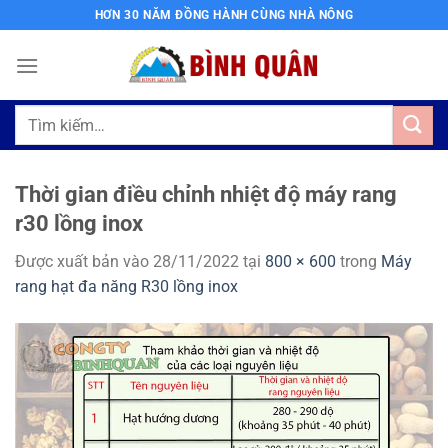
Bỏ
HƠN 30 NĂM ĐỒNG HÀNH CÙNG NHÀ NÔNG
qua
nội
dung
Tìm
kiếm:
Thời gian điều chỉnh nhiệt độ máy rang
r30 lồng inox
Được xuất bản vào
28/11/2022
tại
800 × 600
trong
Máy
rang hạt đa năng R30 lồng inox