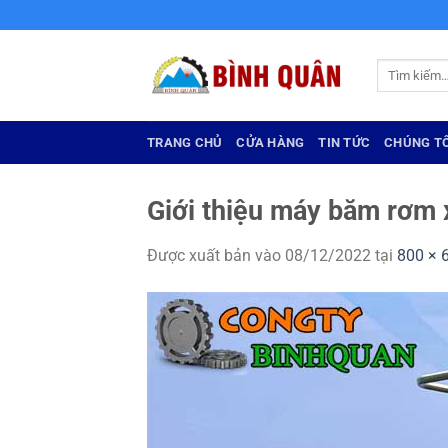
Bỏ
qua
nội
Tìm
dung
kiếm:
TRANG CHỦ
CỬA HÀNG
TIN TỨC
CHÚNG TÔ
Giới thiệu máy băm rơm 
Được xuất bản vào
08/12/2022
tại
800 × 