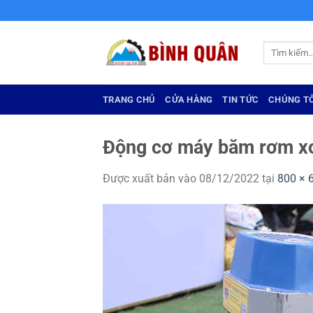
Bỏ
qua
nội
Tìm
dung
kiếm:
TRANG CHỦ
CỬA HÀNG
TIN TỨC
CHÚNG TÔ
Động cơ máy băm rơm xơ
Được xuất bản vào
08/12/2022
tại
800 × 