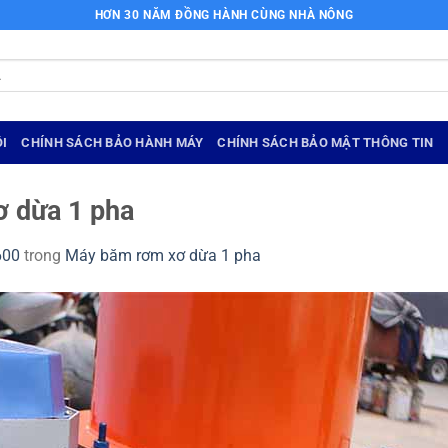
HƠN 30 NĂM ĐỒNG HÀNH CÙNG NHÀ NÔNG
I
CHÍNH SÁCH BẢO HÀNH MÁY
CHÍNH SÁCH BẢO MẬT THÔNG TIN
 dừa 1 pha
600
trong
Máy băm rơm xơ dừa 1 pha