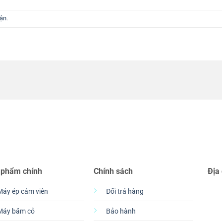
uận
.
 phẩm chính
Chính sách
Địa
Máy ép cám viên
Đổi trả hàng
Máy băm cỏ
Bảo hành