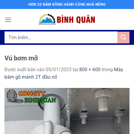
Bỏ
HƠN 30 NĂM ĐỒNG HÀNH CÙNG NHÀ NÔNG
qua
nội
dung
Tìm
kiếm:
Vú bơm mỡ
Được xuất bản vào
05/01/2023
tại
800 × 600
trong
Máy
băm gỗ mảnh 2T đầu nổ