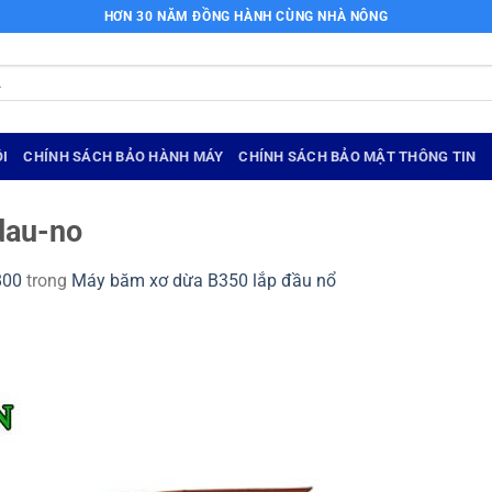
HƠN 30 NĂM ĐỒNG HÀNH CÙNG NHÀ NÔNG
I
CHÍNH SÁCH BẢO HÀNH MÁY
CHÍNH SÁCH BẢO MẬT THÔNG TIN
dau-no
800
trong
Máy băm xơ dừa B350 lắp đầu nổ