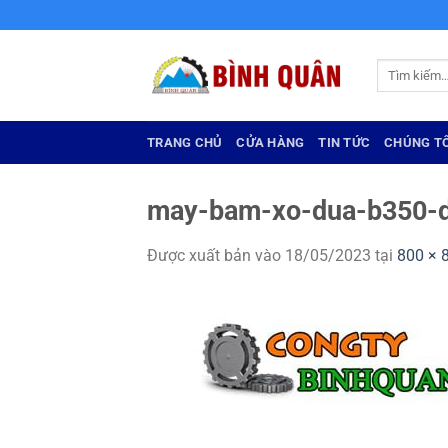
Bỏ
qua
nội
Tìm
dung
kiếm:
TRANG CHỦ
CỬA HÀNG
TIN TỨC
CHÚNG TÔ
may-bam-xo-dua-b350-
Được xuất bản vào
18/05/2023
tại
800 × 