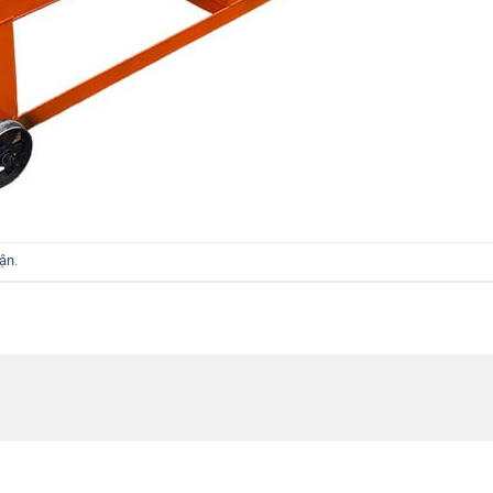
uận
.