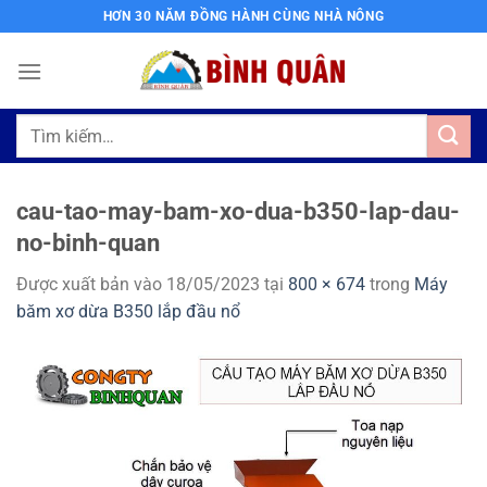
Bỏ
HƠN 30 NĂM ĐỒNG HÀNH CÙNG NHÀ NÔNG
qua
nội
dung
Tìm
kiếm:
cau-tao-may-bam-xo-dua-b350-lap-dau-
no-binh-quan
Được xuất bản vào
18/05/2023
tại
800 × 674
trong
Máy
băm xơ dừa B350 lắp đầu nổ