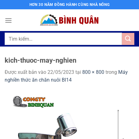
Bỏ
HƠN 30 NĂM ĐỒNG HÀNH CÙNG NHÀ NÔNG
qua
nội
dung
Tìm
kiếm:
kich-thuoc-may-nghien
Được xuất bản vào
22/05/2023
tại
800 × 800
trong
Máy
nghiền thức ăn chăn nuôi BI14