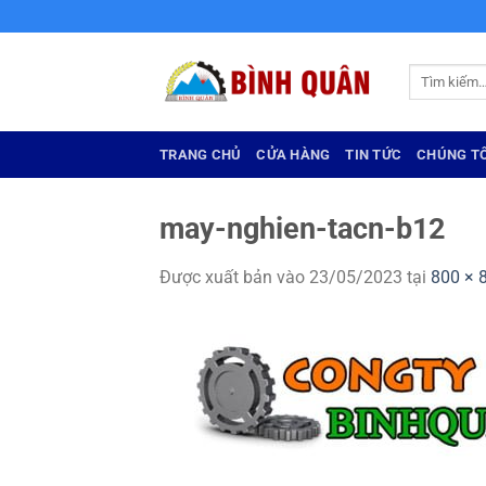
Bỏ
qua
nội
Tìm
dung
kiếm:
TRANG CHỦ
CỬA HÀNG
TIN TỨC
CHÚNG TÔ
may-nghien-tacn-b12
Được xuất bản vào
23/05/2023
tại
800 × 