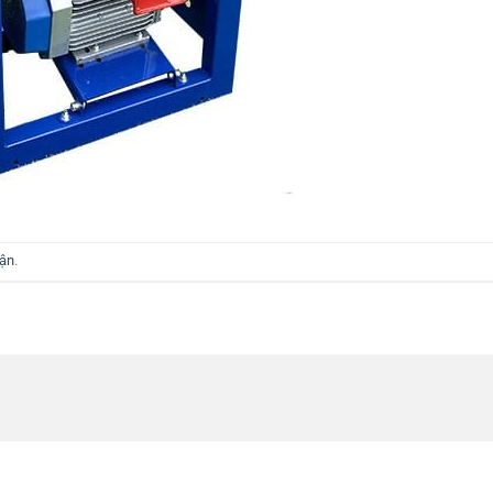
uận
.