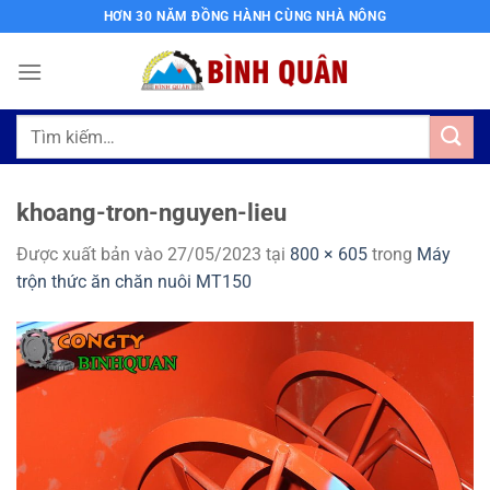
Bỏ
HƠN 30 NĂM ĐỒNG HÀNH CÙNG NHÀ NÔNG
qua
nội
dung
Tìm
kiếm:
khoang-tron-nguyen-lieu
Được xuất bản vào
27/05/2023
tại
800 × 605
trong
Máy
trộn thức ăn chăn nuôi MT150