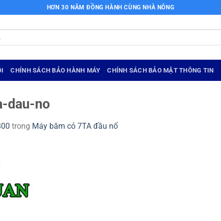
HƠN 30 NĂM ĐỒNG HÀNH CÙNG NHÀ NÔNG
I
CHÍNH SÁCH BẢO HÀNH MÁY
CHÍNH SÁCH BẢO MẬT THÔNG TIN
a-dau-no
800
trong
Máy băm cỏ 7TA đầu nổ