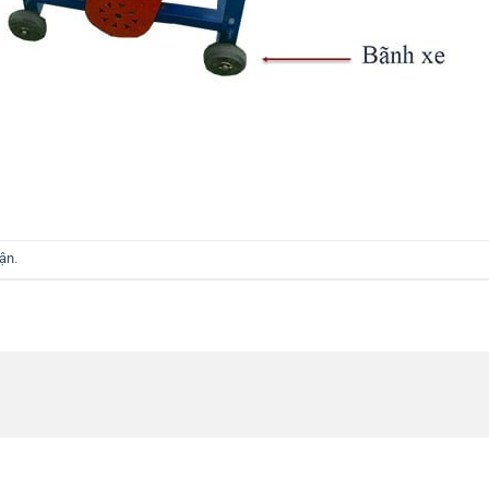
uận
.