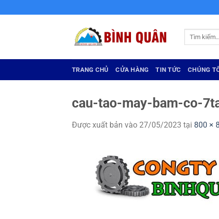
Bỏ
qua
nội
Tìm
dung
kiếm:
TRANG CHỦ
CỬA HÀNG
TIN TỨC
CHÚNG TÔ
cau-tao-may-bam-co-7t
Được xuất bản vào
27/05/2023
tại
800 × 