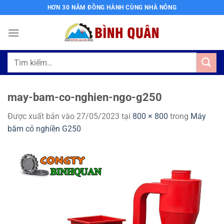
Bỏ
HƠN 30 NĂM ĐỒNG HÀNH CÙNG NHÀ NÔNG
qua
nội
dung
Tìm
kiếm:
may-bam-co-nghien-ngo-g250
Được xuất bản vào
27/05/2023
tại
800 × 800
trong
Máy
băm cỏ nghiền G250