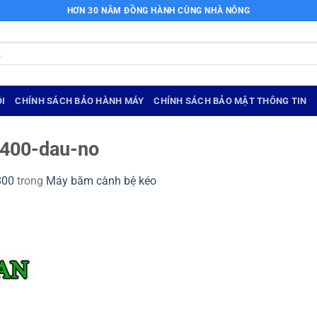
HƠN 30 NĂM ĐỒNG HÀNH CÙNG NHÀ NÔNG
I
CHÍNH SÁCH BẢO HÀNH MÁY
CHÍNH SÁCH BẢO MẬT THÔNG TIN
400-dau-no
800
trong
Máy băm cành bệ kéo