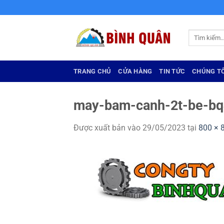
Bỏ
qua
nội
Tìm
dung
kiếm:
TRANG CHỦ
CỬA HÀNG
TIN TỨC
CHÚNG TÔ
may-bam-canh-2t-be-bq
Được xuất bản vào
29/05/2023
tại
800 × 