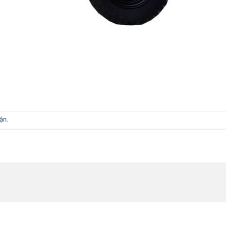
uận
.