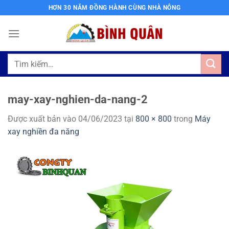
Bỏ
HƠN 30 NĂM ĐỒNG HÀNH CÙNG NHÀ NÔNG
qua
nội
dung
Tìm
kiếm:
may-xay-nghien-da-nang-2
Được xuất bản vào
04/06/2023
tại
800 × 800
trong
Máy
xay nghiền đa năng