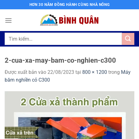
Bỏ
HƠN 30 NĂM ĐỒNG HÀNH CÙNG NHÀ NÔNG
qua
nội
dung
Tìm
kiếm:
2-cua-xa-may-bam-co-nghien-c300
Được xuất bản vào
22/08/2023
tại
800 × 1200
trong
Máy
băm nghiền cỏ C300