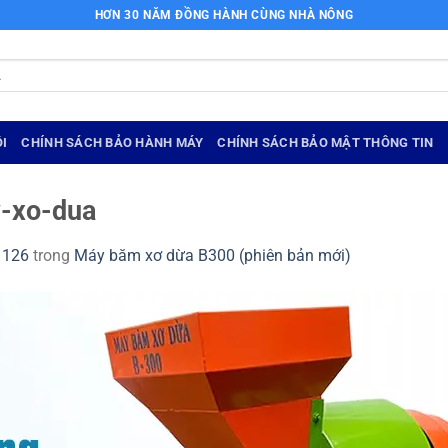
HƠN 30 NĂM ĐỒNG HÀNH CÙNG NHÀ NÔNG
I
CHÍNH SÁCH BẢO HÀNH MÁY
CHÍNH SÁCH BẢO MẬT THÔNG TIN
y-xo-dua
1126
trong
Máy băm xơ dừa B300 (phiên bản mới)