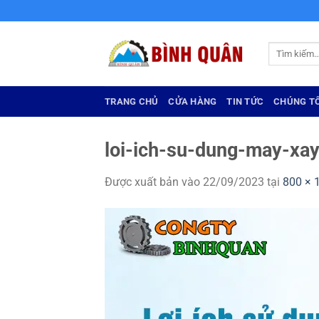
Bỏ
qua
nội
Tìm
dung
kiếm:
TRANG CHỦ
CỬA HÀNG
TIN TỨC
CHÚNG TÔ
loi-ich-su-dung-may-xa
Được xuất bản vào
22/09/2023
tại
800 × 