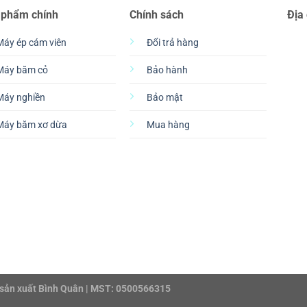
 phẩm chính
Chính sách
Địa
Máy ép cám viên
Đổi trả hàng
Máy băm cỏ
Bảo hành
Máy nghiền
Bảo mật
Máy băm xơ dừa
Mua hàng
sản xuất Bình Quân | MST: 0500566315