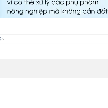
uận
.