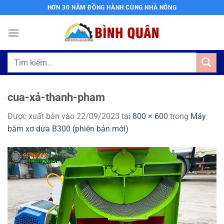
Bỏ
HƠN 30 NĂM ĐỒNG HÀNH CÙNG NHÀ NÔNG
qua
nội
dung
Tìm
kiếm:
cua-xả-thanh-pham
Được xuất bản vào
22/09/2023
tại
800 × 600
trong
Máy
băm xơ dừa B300 (phiên bản mới)