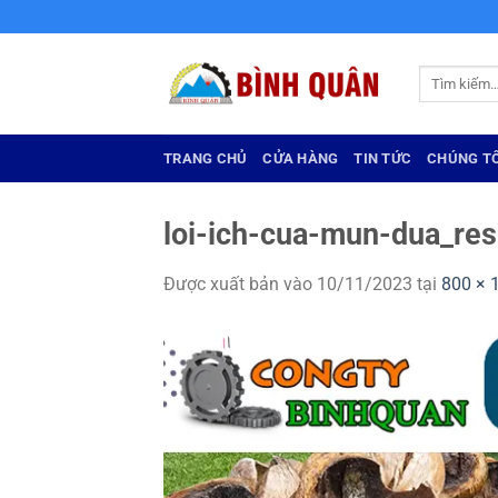
Bỏ
qua
nội
Tìm
dung
kiếm:
TRANG CHỦ
CỬA HÀNG
TIN TỨC
CHÚNG TÔ
loi-ich-cua-mun-dua_res
Được xuất bản vào
10/11/2023
tại
800 × 