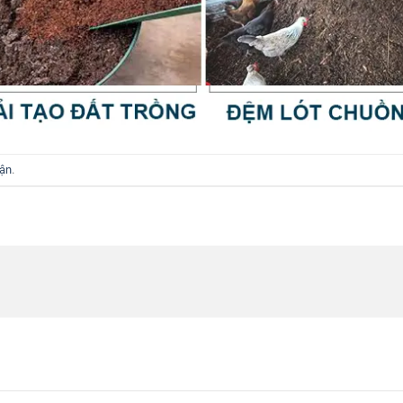
uận
.