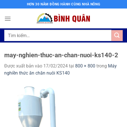
Bỏ
HƠN 30 NĂM ĐỒNG HÀNH CÙNG NHÀ NÔNG
qua
nội
dung
Tìm
kiếm:
may-nghien-thuc-an-chan-nuoi-ks140-2
Được xuất bản vào
17/02/2024
tại
800 × 800
trong
Máy
nghiền thức ăn chăn nuôi KS140