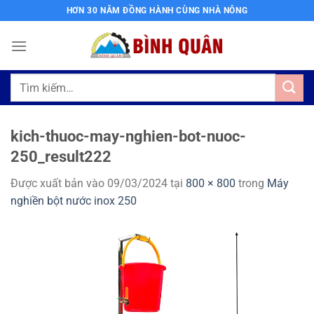
Bỏ
HƠN 30 NĂM ĐỒNG HÀNH CÙNG NHÀ NÔNG
qua
nội
dung
Tìm
kiếm:
kich-thuoc-may-nghien-bot-nuoc-
250_result222
Được xuất bản vào
09/03/2024
tại
800 × 800
trong
Máy
nghiền bột nước inox 250