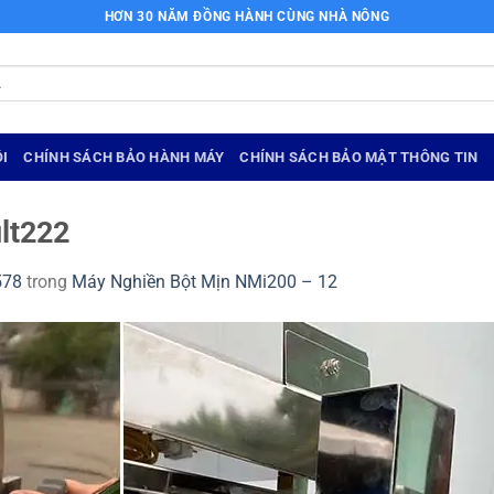
HƠN 30 NĂM ĐỒNG HÀNH CÙNG NHÀ NÔNG
I
CHÍNH SÁCH BẢO HÀNH MÁY
CHÍNH SÁCH BẢO MẬT THÔNG TIN
lt222
578
trong
Máy Nghiền Bột Mịn NMi200 – 12