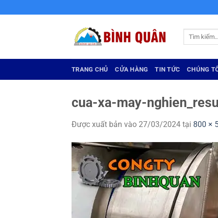
Bỏ
qua
nội
Tìm
dung
kiếm:
TRANG CHỦ
CỬA HÀNG
TIN TỨC
CHÚNG TÔ
cua-xa-may-nghien_resu
Được xuất bản vào
27/03/2024
tại
800 × 