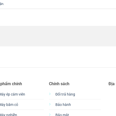
uận
.
 phẩm chính
Chính sách
Địa
Máy ép cám viên
Đổi trả hàng
Máy băm cỏ
Bảo hành
Máy nghiền
Bảo mật