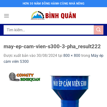
Bỏ
HƠN 30 NĂM ĐỒNG HÀNH CÙNG NHÀ NÔNG
qua
nội
dung
Tìm
kiếm:
may-ep-cam-vien-s300-3-pha_result222
Được xuất bản vào
30/08/2024
tại
800 × 800
trong
Máy ép
cám viên S300