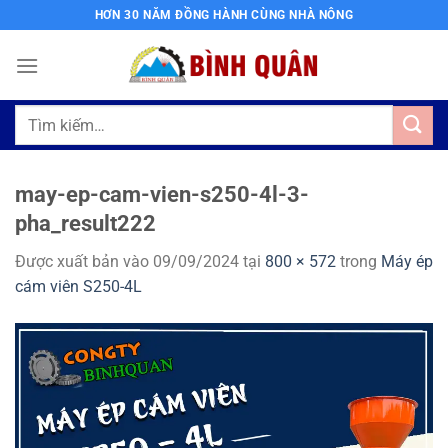
Bỏ
HƠN 30 NĂM ĐỒNG HÀNH CÙNG NHÀ NÔNG
qua
nội
dung
Tìm
kiếm:
may-ep-cam-vien-s250-4l-3-
pha_result222
Được xuất bản vào
09/09/2024
tại
800 × 572
trong
Máy ép
cám viên S250-4L