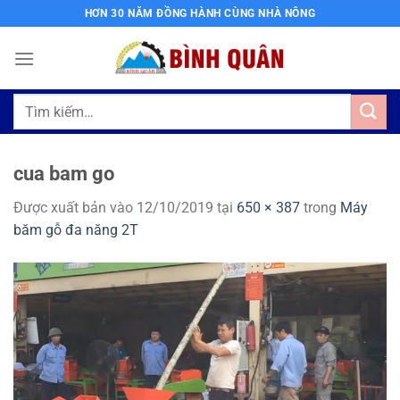
Bỏ
HƠN 30 NĂM ĐỒNG HÀNH CÙNG NHÀ NÔNG
qua
nội
dung
Tìm
kiếm:
cua bam go
Được xuất bản vào
12/10/2019
tại
650 × 387
trong
Máy
băm gỗ đa năng 2T