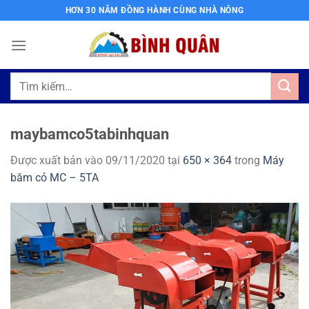
Bỏ
HƠN 30 NĂM ĐỒNG HÀNH CÙNG NHÀ NÔNG
qua
nội
dung
Tìm
kiếm:
maybamco5tabinhquan
Được xuất bản vào
09/11/2020
tại
650 × 364
trong
Máy
băm cỏ MC – 5TA