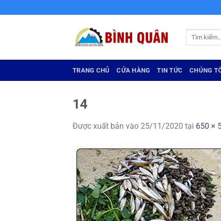
Bỏ
qua
nội
Tìm
dung
kiếm:
TRANG CHỦ
CỬA HÀNG
TIN TỨC
CHÚNG TÔ
14
Được xuất bản vào
25/11/2020
tại
650 × 