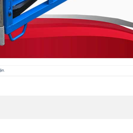
uận
.