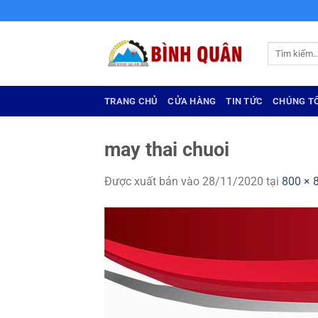
Bỏ
qua
nội
Tìm
dung
kiếm:
TRANG CHỦ
CỬA HÀNG
TIN TỨC
CHÚNG TÔ
may thai chuoi
Được xuất bản vào
28/11/2020
tại
800 × 