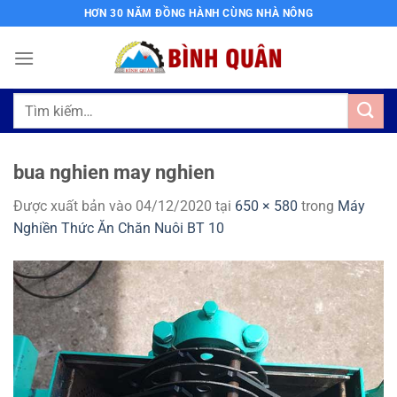
Bỏ
HƠN 30 NĂM ĐỒNG HÀNH CÙNG NHÀ NÔNG
qua
nội
dung
Tìm
kiếm:
bua nghien may nghien
Được xuất bản vào
04/12/2020
tại
650 × 580
trong
Máy
Nghiền Thức Ăn Chăn Nuôi BT 10