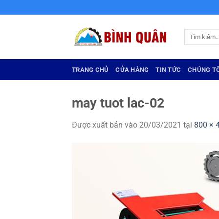
Bỏ
qua
nội
Tìm
dung
kiếm:
TRANG CHỦ
CỬA HÀNG
TIN TỨC
CHÚNG TÔ
may tuot lac-02
Được xuất bản vào
20/03/2021
tại
800 × 