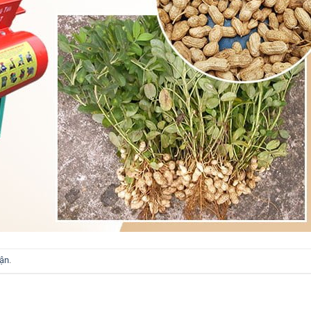
uận
.