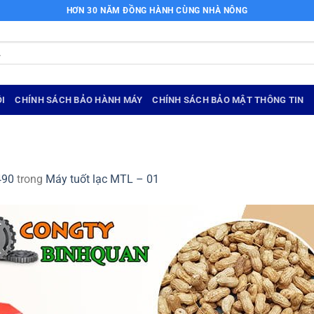
HƠN 30 NĂM ĐỒNG HÀNH CÙNG NHÀ NÔNG
I
CHÍNH SÁCH BẢO HÀNH MÁY
CHÍNH SÁCH BẢO MẬT THÔNG TIN
490
trong
Máy tuốt lạc MTL – 01