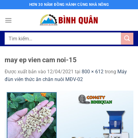
Bỏ
HƠN 30 NĂM ĐỒNG HÀNH CÙNG NHÀ NÔNG
qua
nội
dung
Tìm
kiếm:
may ep vien cam noi-15
Được xuất bản vào
12/04/2021
tại
800 × 612
trong
Máy
đùn viên thức ăn chăn nuôi MĐV-02