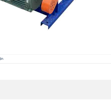
uận
.