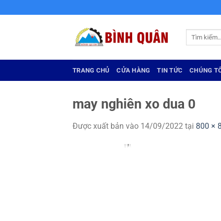
Bỏ
qua
nội
Tìm
dung
kiếm:
TRANG CHỦ
CỬA HÀNG
TIN TỨC
CHÚNG TÔ
may nghiên xo dua 0
Được xuất bản vào
14/09/2022
tại
800 × 