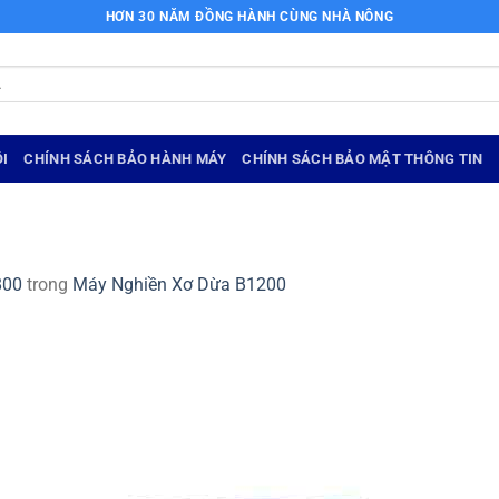
HƠN 30 NĂM ĐỒNG HÀNH CÙNG NHÀ NÔNG
I
CHÍNH SÁCH BẢO HÀNH MÁY
CHÍNH SÁCH BẢO MẬT THÔNG TIN
800
trong
Máy Nghiền Xơ Dừa B1200