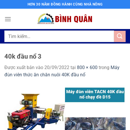
Bỏ
HƠN 30 NĂM ĐỒNG HÀNH CÙNG NHÀ NÔNG
qua
nội
dung
Tìm
kiếm:
40k đầu nổ 3
Được xuất bản vào
20/09/2022
tại
800 × 600
trong
Máy
đùn viên thức ăn chăn nuôi 40K đầu nổ