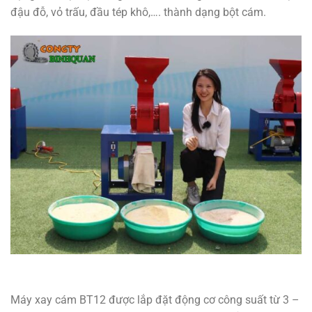
đậu đỗ, vỏ trấu, đầu tép khô,…. thành dạng bột cám.
Máy xay cám BT12 được lắp đặt động cơ công suất từ 3 –