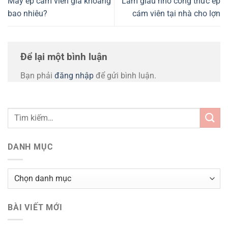
Máy ép cám viên giá khoảng
Làm giàu nhờ công thức ép
bao nhiêu?
cám viên tại nhà cho lợn
Để lại một bình luận
Bạn phải
đăng nhập
để gửi bình luận.
DANH MỤC
Danh
mục
BÀI VIẾT MỚI