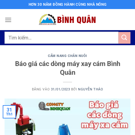
Bỏ
HƠN 30 NĂM ĐỒNG HÀNH CÙNG NHÀ NÔNG
qua
nội
dung
Tìm
kiếm:
CẨM NANG CHĂN NUÔI
Báo giá các dòng máy xay cám Bình
Quân
ĐĂNG VÀO
31/01/2023
BỞI
NGUYỄN THẢO
31
Th1