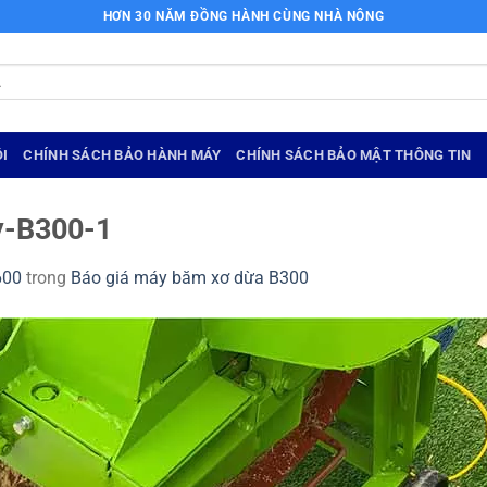
HƠN 30 NĂM ĐỒNG HÀNH CÙNG NHÀ NÔNG
I
CHÍNH SÁCH BẢO HÀNH MÁY
CHÍNH SÁCH BẢO MẬT THÔNG TIN
y-B300-1
600
trong
Báo giá máy băm xơ dừa B300