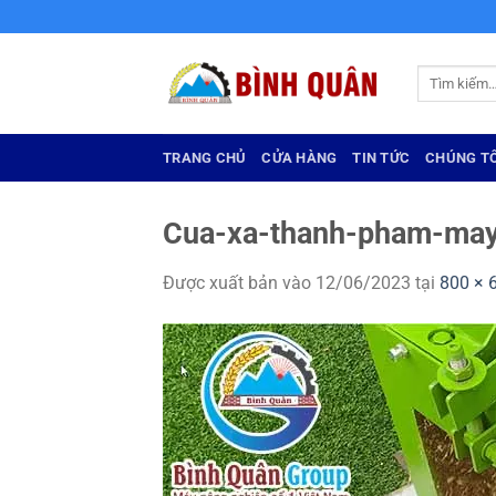
Bỏ
qua
nội
Tìm
dung
kiếm:
TRANG CHỦ
CỬA HÀNG
TIN TỨC
CHÚNG TÔ
Cua-xa-thanh-pham-ma
Được xuất bản vào
12/06/2023
tại
800 × 