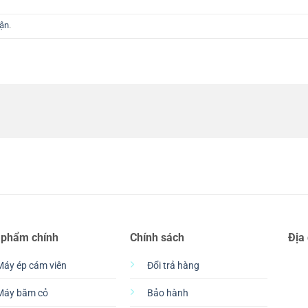
uận
.
 phẩm chính
Chính sách
Địa
Máy ép cám viên
Đổi trả hàng
Máy băm cỏ
Bảo hành