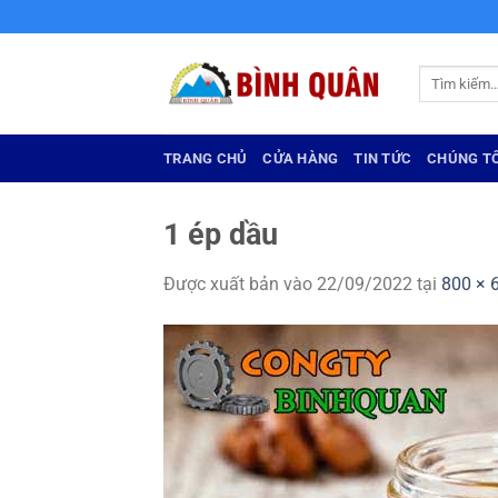
Bỏ
qua
nội
Tìm
dung
kiếm:
TRANG CHỦ
CỬA HÀNG
TIN TỨC
CHÚNG TÔ
1 ép dầu
Được xuất bản vào
22/09/2022
tại
800 × 