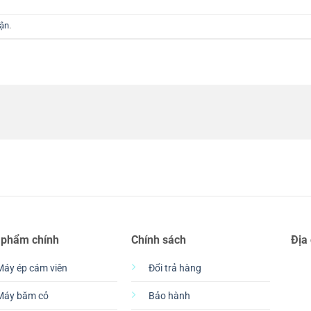
uận
.
 phẩm chính
Chính sách
Địa
Máy ép cám viên
Đổi trả hàng
Máy băm cỏ
Bảo hành