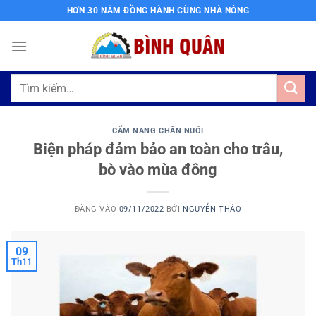
Bỏ
HƠN 30 NĂM ĐỒNG HÀNH CÙNG NHÀ NÔNG
qua
nội
dung
Tìm
kiếm:
CẨM NANG CHĂN NUÔI
Biện pháp đảm bảo an toàn cho trâu,
bò vào mùa đông
ĐĂNG VÀO
09/11/2022
BỞI
NGUYỄN THẢO
09
Th11