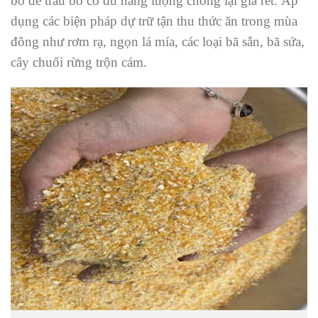
bò để trâu bò có đủ năng lượng chống lại giá rét. Áp
dụng các biện pháp dự trữ tận thu thức ăn trong mùa
đông như rơm rạ, ngọn lá mía, các loại bã sắn, bã sứa,
cây chuối rừng trộn cám.