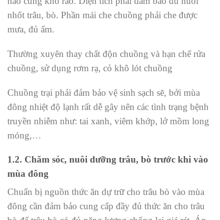
nào cũng khô ráo. Diện tích phải đảm bảo đủ nuôi
nhốt trâu, bò. Phần mái che chuồng phải che được
mưa, đủ ấm.
Thường xuyên thay chất độn chuồng và hạn chế rửa
chuồng, sử dụng rơm rạ, cỏ khô lót chuồng
Chuồng trại phải đảm bảo vệ sinh sạch sẽ, bởi mùa
đông nhiệt độ lạnh rất dễ gây nên các tình trạng bệnh
truyền nhiễm như: tai xanh, viêm khớp, lở mồm long
móng,…
1.2. Chăm sóc, nuôi dưỡng trâu, bò trước khi vào
mùa đông
Chuẩn bị nguồn thức ăn dự trữ cho trâu bò vào mùa
đông cần đảm bảo cung cấp đầy đủ thức ăn cho trâu