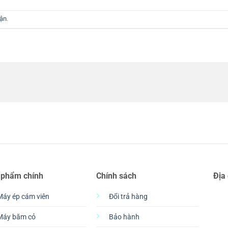
uận
.
 phẩm chính
Chính sách
Địa
Máy ép cám viên
Đổi trả hàng
Máy băm cỏ
Bảo hành