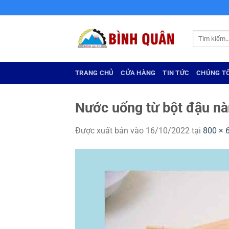
Bỏ
qua
nội
Tìm
dung
kiếm:
TRANG CHỦ
CỬA HÀNG
TIN TỨC
CHÚNG TÔ
Nước uống từ bột đậu n
Được xuất bản vào
16/10/2022
tại
800 × 