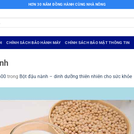
HƠN 30 NĂM ĐỒNG HÀNH CÙNG NHÀ NÔNG
I
CHÍNH SÁCH BẢO HÀNH MÁY
CHÍNH SÁCH BẢO MẬT THÔNG TIN
ành
600
trong
Bột đậu nành – dinh dưỡng thiên nhiên cho sức khỏe