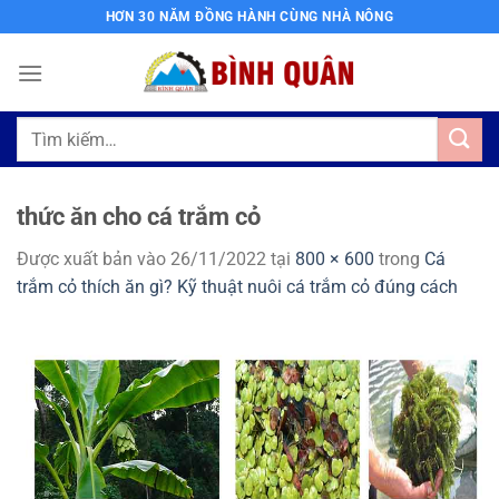
Bỏ
HƠN 30 NĂM ĐỒNG HÀNH CÙNG NHÀ NÔNG
qua
nội
dung
Tìm
kiếm:
thức ăn cho cá trắm cỏ
Được xuất bản vào
26/11/2022
tại
800 × 600
trong
Cá
trắm cỏ thích ăn gì? Kỹ thuật nuôi cá trắm cỏ đúng cách