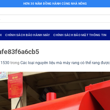
HƠN 30 NĂM ĐỒNG HÀNH CÙNG NHÀ NÔNG
I
CHÍNH SÁCH BẢO HÀNH MÁY
CHÍNH SÁCH BẢO MẬT THÔNG TIN
afe83f6a6cb5
 1530
trong
Các loại nguyên liệu mà máy rang có thể rang được