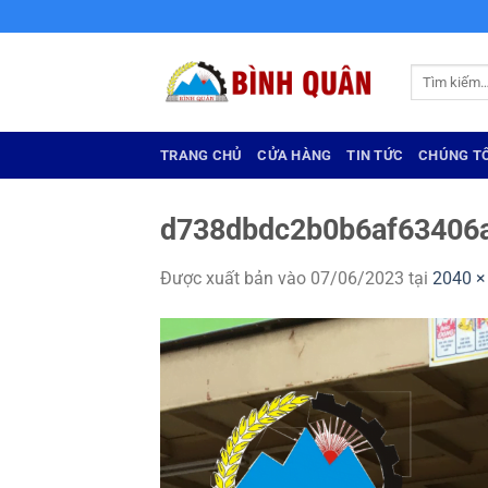
Bỏ
qua
nội
Tìm
dung
kiếm:
TRANG CHỦ
CỬA HÀNG
TIN TỨC
CHÚNG TÔ
d738dbdc2b0b6af63406
Được xuất bản vào
07/06/2023
tại
2040 ×