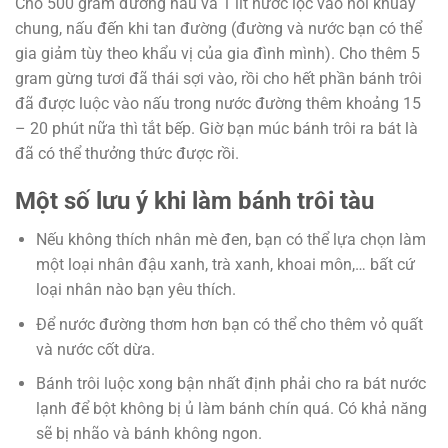
Cho 500 gram đường nâu và 1 lít nước lọc vào nồi khuấy
chung, nấu đến khi tan đường (đường và nước bạn có thể
gia giảm tùy theo khẩu vị của gia đình mình). Cho thêm 5
gram gừng tươi đã thái sợi vào, rồi cho hết phần bánh trôi
đã được luộc vào nấu trong nước đường thêm khoảng 15
– 20 phút nữa thì tắt bếp. Giờ bạn múc bánh trôi ra bát là
đã có thể thưởng thức được rồi.
Một số lưu ý khi làm bánh trôi tàu
Nếu không thích nhân mè đen, bạn có thể lựa chọn làm
một loại nhân đậu xanh, trà xanh, khoai môn,… bất cứ
loại nhân nào bạn yêu thích.
Để nước đường thơm hơn bạn có thể cho thêm vỏ quất
và nước cốt dừa.
Bánh trôi luộc xong bận nhất định phải cho ra bát nước
lạnh để bột không bị ủ làm bánh chín quá. Có khả năng
sẽ bị nhão và bánh không ngon.