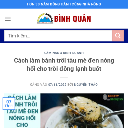
Bỏ
HƠN 30 NĂM ĐỒNG HÀNH CÙNG NHÀ NÔNG
qua
nội
dung
Tìm
kiếm:
CẨM NANG KINH DOANH
Cách làm bánh trôi tàu mè đen nóng
hổi cho trời đông lạnh buốt
ĐĂNG VÀO
07/11/2022
BỞI
NGUYỄN THẢO
07
Th11