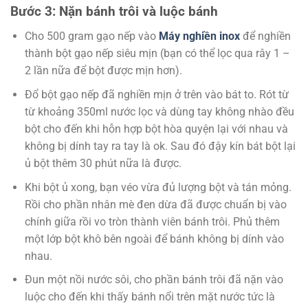
Bước 3: Nặn bánh trôi và luộc bánh
Cho 500 gram gạo nếp vào
Máy nghiền inox
để nghiền
thành bột gạo nếp siêu mịn (bạn có thể lọc qua rây 1 –
2 lần nữa để bột được mịn hơn).
Đổ bột gạo nếp đã nghiền mịn ở trên vào bát to. Rót từ
từ khoảng 350ml nước lọc và dùng tay không nhào đều
bột cho đến khi hỗn hợp bột hòa quyện lại với nhau và
không bị dính tay ra tay là ok. Sau đó đậy kín bát bột lại
ủ bột thêm 30 phút nữa là được.
Khi bột ủ xong, bạn véo vừa đủ lượng bột và tán mỏng.
Rồi cho phần nhân mè đen dừa đã được chuẩn bị vào
chính giữa rồi vo tròn thành viên bánh trôi. Phủ thêm
một lớp bột khô bên ngoài để bánh không bị dính vào
nhau.
Đun một nồi nước sôi, cho phần bánh trôi đã nặn vào
luộc cho đến khi thấy bánh nổi trên mặt nước tức là