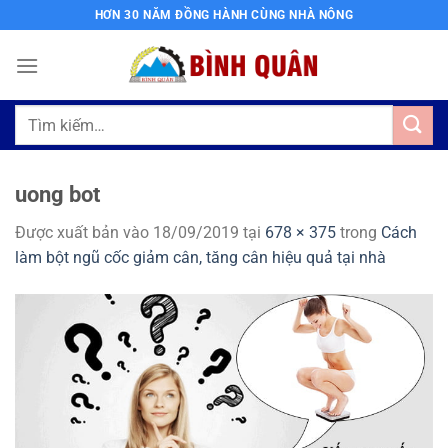
Bỏ
HƠN 30 NĂM ĐỒNG HÀNH CÙNG NHÀ NÔNG
qua
nội
dung
Tìm
kiếm:
uong bot
Được xuất bản vào
18/09/2019
tại
678 × 375
trong
Cách
làm bột ngũ cốc giảm cân, tăng cân hiệu quả tại nhà