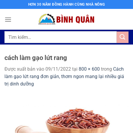
Bỏ
HƠN 30 NĂM ĐỒNG HÀNH CÙNG NHÀ NÔNG
qua
nội
dung
Tìm
kiếm:
cách làm gạo lứt rang
Được xuất bản vào
09/11/2022
tại
800 × 600
trong
Cách
làm gạo lứt rang đơn giản, thơm ngon mang lại nhiều giá
trị dinh dưỡng